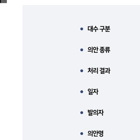
대수 구분
의안 종류
처리 결과
일자
발의자
의안명