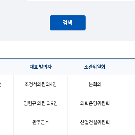
검색
대표 발의자
소관위원회
건
조정석의원외4인
본회의
임원규 의원 외9인
의회운영위원회
완주군수
산업건설위원회