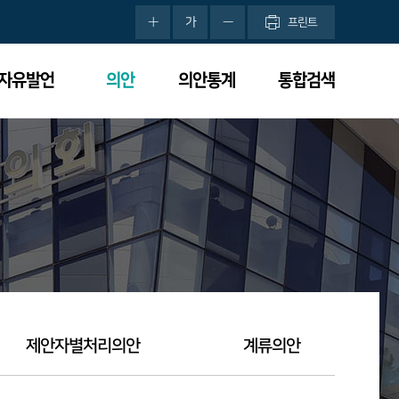
가
프린트
분자유발언
의안
의안통계
통합검색
제안자별처리의안
계류의안