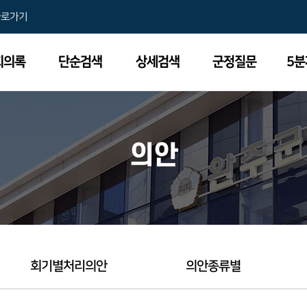
바로가기
회의록
단순검색
상세검색
군정질문
5
의안
회기별처리의안
의안종류별