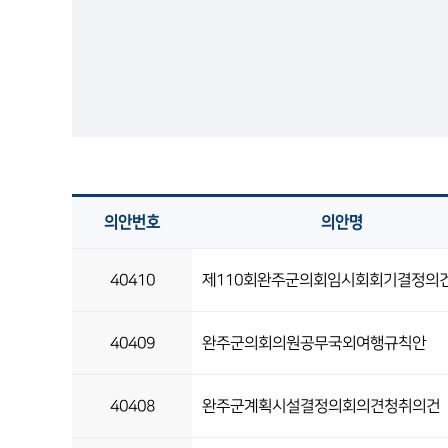
의안번호
의안명
40410
제110회완주군의회임시회회기결정의
40409
완주군의회의원공무국외여행규칙안
40408
완주군계획시설결정의회의견청취의건