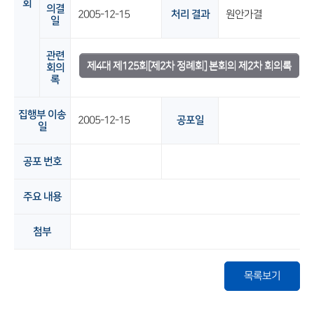
회
의결
2005-12-15
처리 결과
원안가결
일
관련
제4대 제125회[제2차 정례회] 본회의 제2차 회의록
회의
록
집행부 이송
2005-12-15
공포일
일
공포 번호
주요 내용
첨부
목록보기