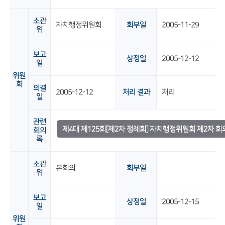
소관
자치행정위원회
회부일
2005-11-29
위
보고
상정일
2005-12-12
일
위원
회
의결
2005-12-12
처리 결과
처리
일
관련
제4대 제125회[제2차 정례회] 자치행정위원회 제2차 회
회의
록
소관
본회의
회부일
위
보고
상정일
2005-12-15
일
위원