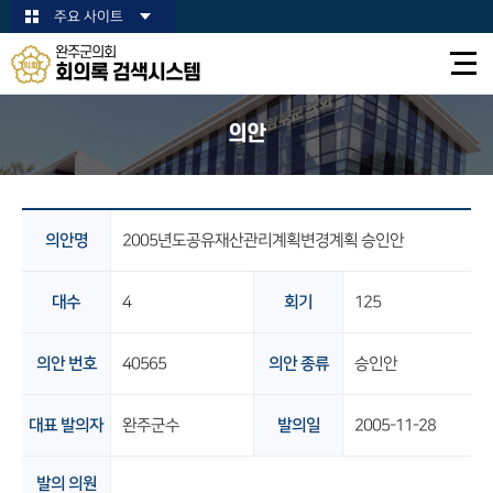
본문바로가기
주요 사이트
완주군의회
회의록 검색시스템
의안
의안명
2005년도공유재산관리계획변경계획 승인안
대수
4
회기
125
의안 번호
40565
의안 종류
승인안
대표 발의자
완주군수
발의일
2005-11-28
발의 의원