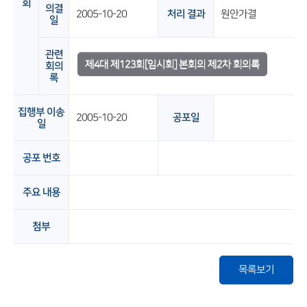
회
의결
2005-10-20
처리 결과
원안가결
일
관련
제4대 제123회[임시회] 본회의 제2차 회의록
회의
록
집행부 이송
2005-10-20
공포일
일
공포 번호
주요 내용
첨부
목록보기