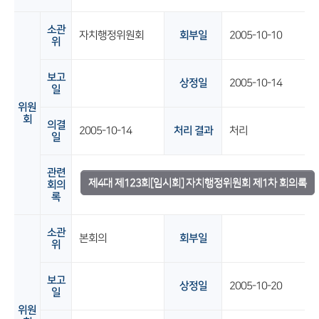
소관
자치행정위원회
회부일
2005-10-10
위
보고
상정일
2005-10-14
일
위원
회
의결
2005-10-14
처리 결과
처리
일
관련
제4대 제123회[임시회] 자치행정위원회 제1차 회의록
회의
록
소관
본회의
회부일
위
보고
상정일
2005-10-20
일
위원