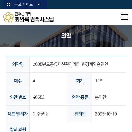
본문바로가기
주요 사이트
완주군의회
회의록 검색시스템
의안
의안명
2005년도공유재산관리계획 변경계획승인안
대수
4
회기
123
의안 번호
40553
의안 종류
승인안
대표 발의자
완주군수
발의일
2005-10-10
발의 의원