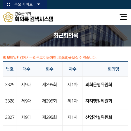
본문바로가기
주요 사이트
완주군의회
회의록 검색시스템
최근회의록
※ 모바일환경에서는 좌우로 이동하여 내용(표)을 보실 수 있습니다.
번호
대수
회수
차수
회의명
3329
제9대
제295회
제1차
의회운영위원회
3328
제9대
제295회
제1차
자치행정위원회
3327
제9대
제295회
제1차
산업건설위원회