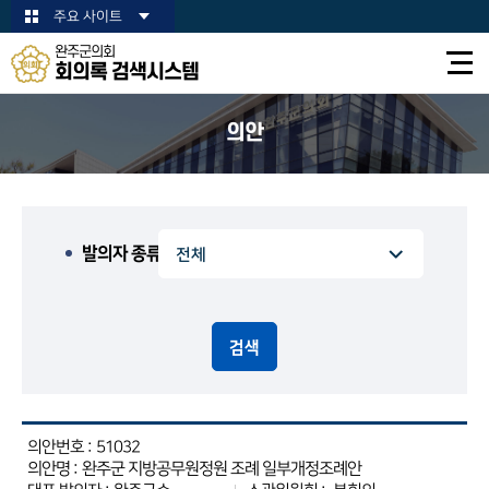
본문바로가기
주요 사이트
완주군의회
회의록 검색시스템
의안
발의자 종류
검색
51032
완주군 지방공무원정원 조례 일부개정조례안