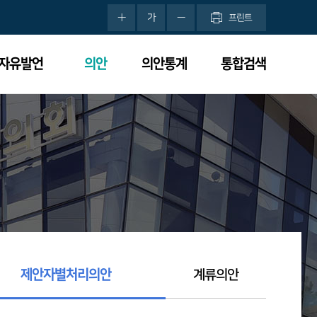
가
프린트
분자유발언
의안
의안통계
통합검색
제안자별처리의안
계류의안