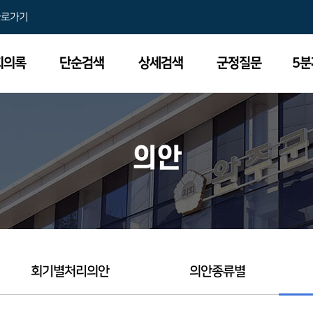
바로가기
회의록
단순검색
상세검색
군정질문
5
의안
회기별처리의안
의안종류별