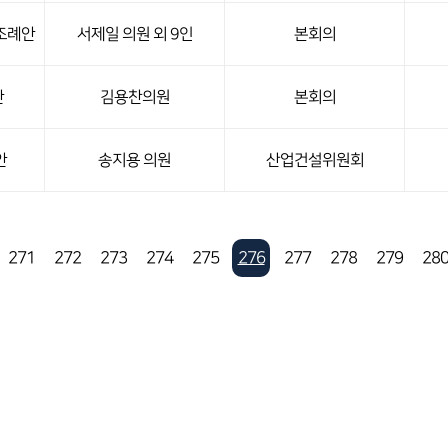
조례안
서제일 의원 외 9인
본회의
안
김용찬의원
본회의
안
송지용 의원
산업건설위원회
271
272
273
274
275
276
277
278
279
28