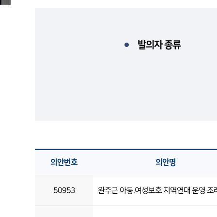
발의자 종류
의안번호
의안명
50953
완주군 아동.여성보호 지역연대 운영 조