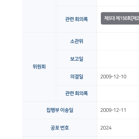
제5대 제156회[제
관련 회의록
소관위
보고일
위원회
의결일
2009-12-10
관련 회의록
집행부 이송일
2009-12-11
공포 번호
2024