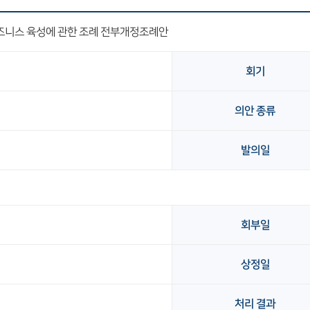
즈니스 육성에 관한 조례 전부개정조례안
회기
의안 종류
발의일
회부일
상정일
처리 결과