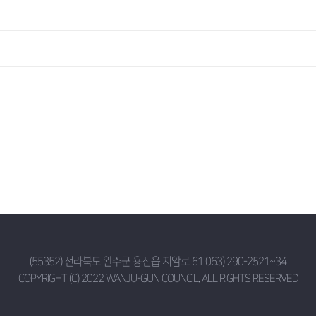
(55352) 전라북도 완주군 용진읍 지암로 61 063) 290-2521~34
COPYRIGHT (C) 2022 WANJU-GUN COUNCIL. ALL RIGHTS RESERVED