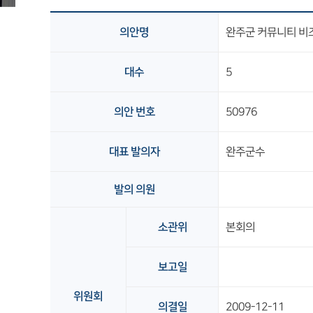
의안명
완주군 커뮤니티 비
대수
5
의안 번호
50976
대표 발의자
완주군수
발의 의원
소관위
본회의
보고일
위원회
의결일
2009-12-11