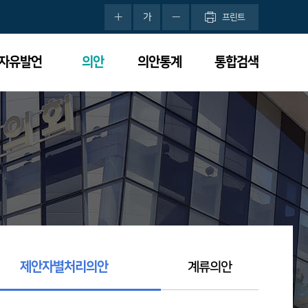
가
프린트
분자유발언
의안
의안통계
통합검색
제안자별처리의안
계류의안