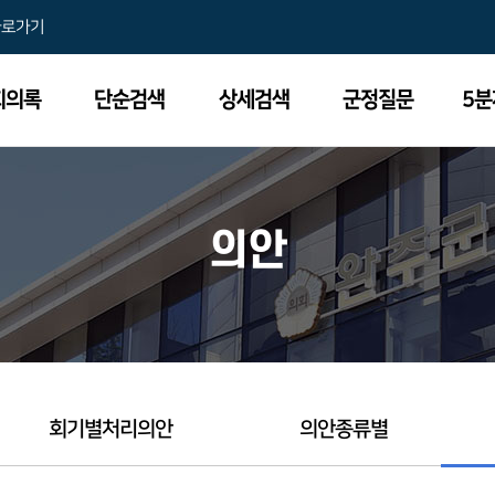
바로가기
회의록
단순검색
상세검색
군정질문
5
의안
회기별처리의안
의안종류별