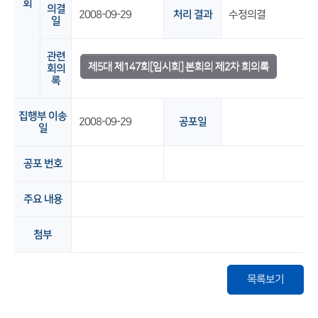
회
의결
2008-09-29
처리 결과
수정의결
일
관련
제5대 제147회[임시회] 본회의 제2차 회의록
회의
록
집행부 이송
2008-09-29
공포일
일
공포 번호
주요 내용
첨부
목록보기