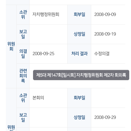
소관
자치행정위원회
회부일
2008-09-09
위
보고
상정일
2008-09-19
일
위원
회
의결
2008-09-25
처리 결과
수정의결
일
관련
제5대 제147회[임시회] 자치행정위원회 제2차 회의록
회의
록
소관
본회의
회부일
위
보고
상정일
2008-09-29
일
위원