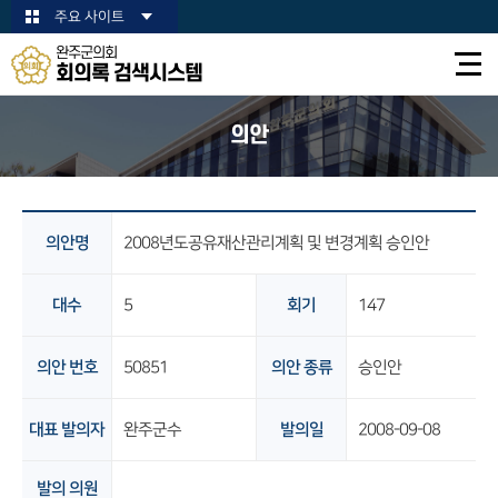
본문바로가기
주요 사이트
완주군의회
회의록 검색시스템
의안
의안명
2008년도공유재산관리계획 및 변경계획 승인안
대수
5
회기
147
의안 번호
50851
의안 종류
승인안
대표 발의자
완주군수
발의일
2008-09-08
발의 의원