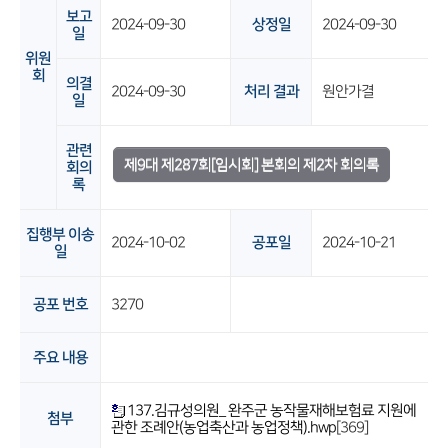
보고
2024-09-30
상정일
2024-09-30
일
위원
회
의결
2024-09-30
처리 결과
원안가결
일
관련
제9대 제287회[임시회] 본회의 제2차 회의록
회의
록
집행부 이송
2024-10-02
공포일
2024-10-21
일
공포 번호
3270
주요 내용
137.김규성의원_ 완주군 농작물재해보험료 지원에
첨부
관한 조례안(농업축산과 농업정책).hwp
[369]