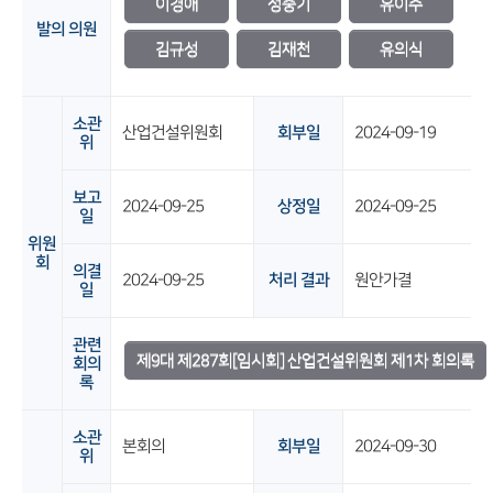
이경애
성중기
유이수
발의 의원
김규성
김재천
유의식
소관
산업건설위원회
회부일
2024-09-19
위
보고
2024-09-25
상정일
2024-09-25
일
위원
회
의결
2024-09-25
처리 결과
원안가결
일
관련
제9대 제287회[임시회] 산업건설위원회 제1차 회의록
회의
록
소관
본회의
회부일
2024-09-30
위