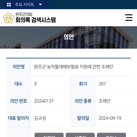
본문바로가기
주요 사이트
완주군의회
회의록 검색시스템
의안
의안명
완주군 농작물재해보험료 지원에 관한 조례안
대수
9
회기
287
의안 번호
20240137
의안 종류
조례안
대표 발의자
김규성
발의일
2024-09-19