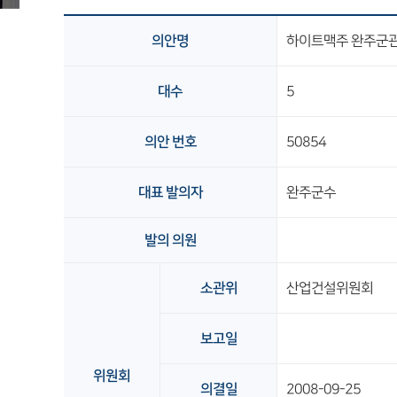
의안명
하이트맥주 완주군
대수
5
의안 번호
50854
대표 발의자
완주군수
발의 의원
소관위
산업건설위원회
보고일
위원회
의결일
2008-09-25