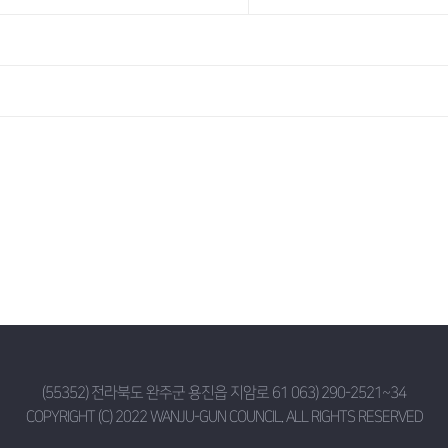
(55352) 전라북도 완주군 용진읍 지암로 61 063) 290-2521~34
COPYRIGHT (C) 2022 WANJU-GUN COUNCIL. ALL RIGHTS RESERVED