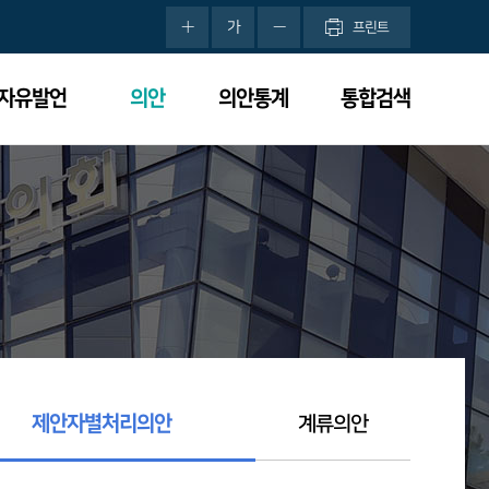
가
프린트
분자유발언
의안
의안통계
통합검색
제안자별처리의안
계류의안