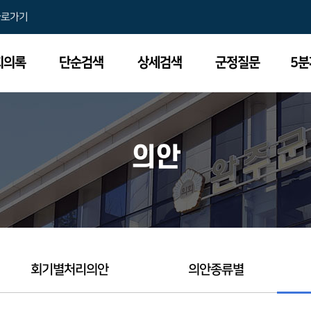
바로가기
회의록
단순검색
상세검색
군정질문
5
의안
회기별처리의안
의안종류별