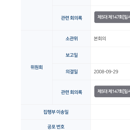
제5대 제147회[
관련 회의록
소관위
본회의
보고일
위원회
의결일
2008-09-29
제5대 제147회[임
관련 회의록
집행부 이송일
공포 번호