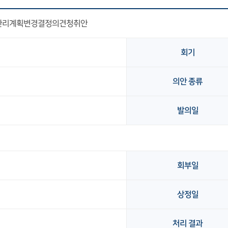
관리계획변경결정의견청취안
회기
의안 종류
발의일
회부일
상정일
처리 결과