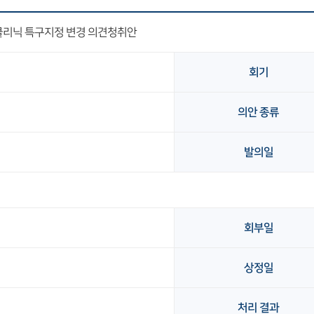
리닉 특구지정 변경 의견청취안
회기
의안 종류
발의일
회부일
상정일
처리 결과