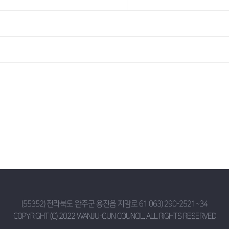
(55352) 전라북도 완주군 용진읍 지암로 61 063) 290-2521~34
COPYRIGHT (C) 2022 WANJU-GUN COUNCIL. ALL RIGHTS RESERVED