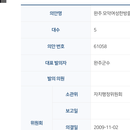
의안명
완주 모악여성한방클
대수
5
의안 번호
61058
대표 발의자
완주군수
발의 의원
소관위
자치행정위원회
보고일
위원회
의결일
2009-11-02