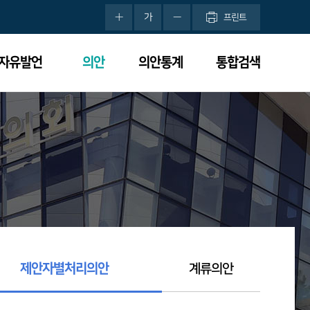
가
프린트
분자유발언
의안
의안통계
통합검색
제안자별처리의안
계류의안