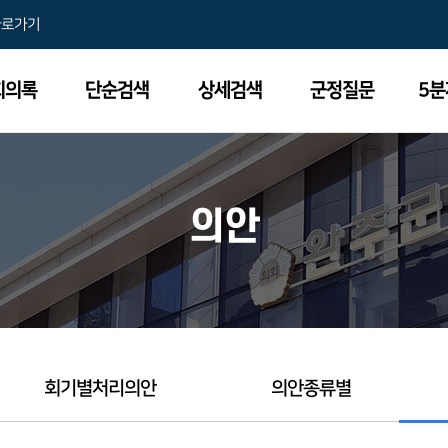
바로가기
회의록
단순검색
상세검색
군정질문
5
의안
회기별처리의안
의안종류별