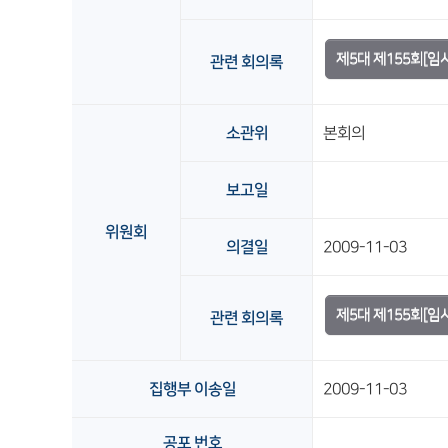
제5대 제155회[
관련 회의록
소관위
본회의
보고일
위원회
의결일
2009-11-03
제5대 제155회[임
관련 회의록
집행부 이송일
2009-11-03
공포 번호