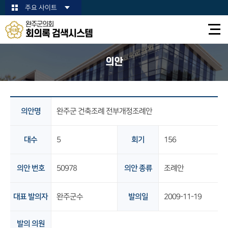
본문바로가기
주요 사이트
완주군의회
회의록 검색시스템
의안
의안명
완주군 건축조례 전부개정조례안
대수
5
회기
156
의안 번호
50978
의안 종류
조례안
대표 발의자
완주군수
발의일
2009-11-19
발의 의원