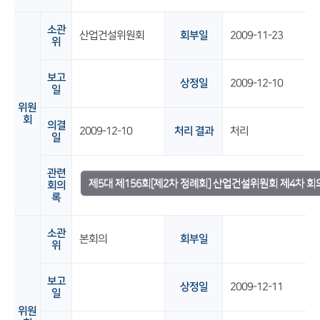
소관
산업건설위원회
회부일
2009-11-23
위
보고
상정일
2009-12-10
일
위원
회
의결
2009-12-10
처리 결과
처리
일
관련
제5대 제156회[제2차 정례회] 산업건설위원회 제4차 회
회의
록
소관
본회의
회부일
위
보고
상정일
2009-12-11
일
위원