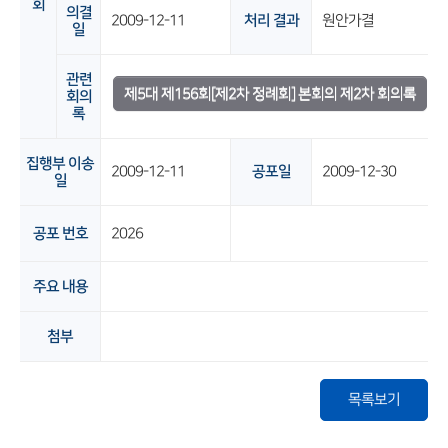
회
의결
2009-12-11
처리 결과
원안가결
일
관련
제5대 제156회[제2차 정례회] 본회의 제2차 회의록
회의
록
집행부 이송
2009-12-11
공포일
2009-12-30
일
공포 번호
2026
주요 내용
첨부
목록보기