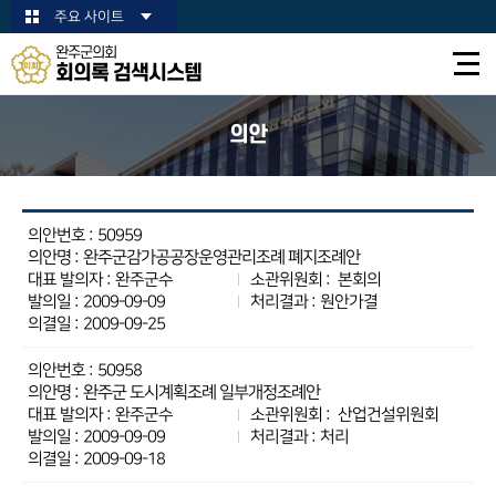
본문바로가기
주요 사이트
완주군의회
회의록 검색시스템
의안
50959
완주군감가공공장운영관리조례 폐지조례안
완주군수
본회의
2009-09-09
원안가결
2009-09-25
50958
완주군 도시계획조례 일부개정조례안
완주군수
산업건설위원회
2009-09-09
처리
2009-09-18