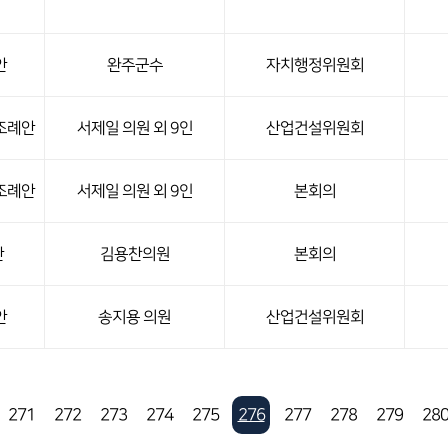
안
완주군수
자치행정위원회
조례안
서제일 의원 외 9인
산업건설위원회
조례안
서제일 의원 외 9인
본회의
안
김용찬의원
본회의
안
송지용 의원
산업건설위원회
271
272
273
274
275
276
277
278
279
28