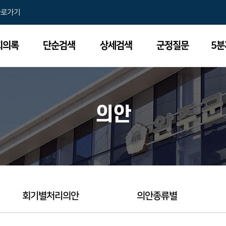
바로가기
회의록
단순검색
상세검색
군정질문
5
의안
회기별처리의안
의안종류별