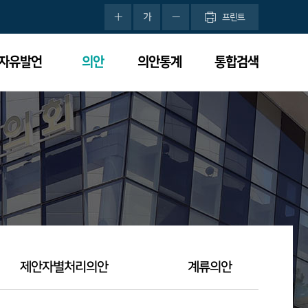
가
프린트
분자유발언
의안
의안통계
통합검색
제안자별처리의안
계류의안