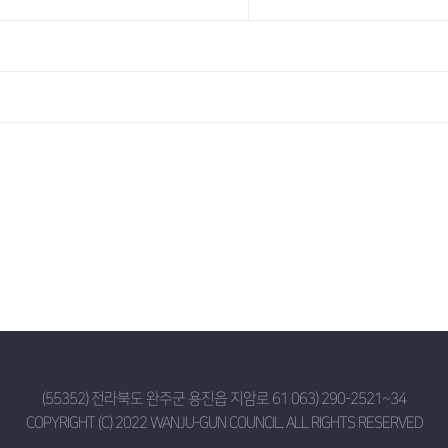
(55352) 전라북도 완주군 용진읍 지암로 61 063) 290-2521~34
COPYRIGHT (C) 2022 WANJU-GUN COUNCIL. ALL RIGHTS RESERVED