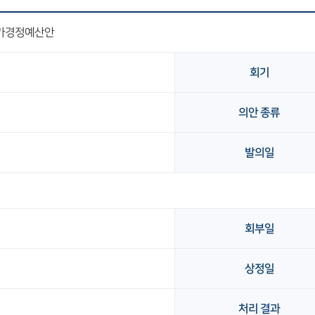
추가경정예산안
회기
의안 종류
발의일
회
회부일
상정일
처리 결과