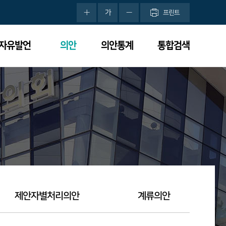
가
프린트
분자유발언
의안
의안통계
통합검색
제안자별처리의안
계류의안