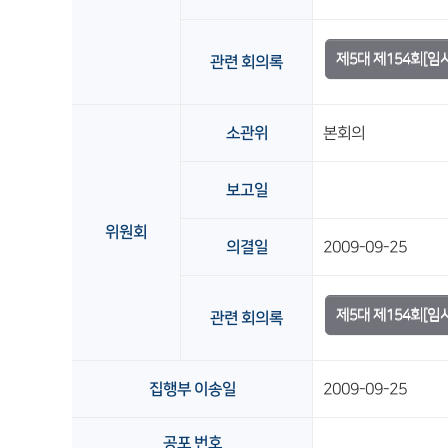
제5대 제154회[
관련 회의록
소관위
본회의
보고일
위원회
의결일
2009-09-25
제5대 제154회[임
관련 회의록
집행부 이송일
2009-09-25
공포 번호