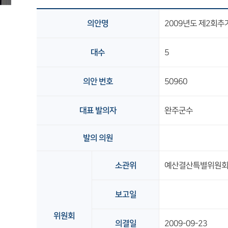
의안명
2009년도 제2회
대수
5
의안 번호
50960
대표 발의자
완주군수
발의 의원
소관위
예산결산특별위원
보고일
위원회
의결일
2009-09-23