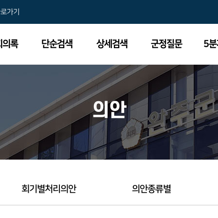
바로가기
회의록
단순검색
상세검색
군정질문
5
의안
회기별처리의안
의안종류별