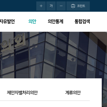
가
프린트
분자유발언
의안
의안통계
통합검색
제안자별처리의안
계류의안