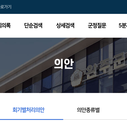
바로가기
회의록
단순검색
상세검색
군정질문
5
의안
회기별처리의안
의안종류별