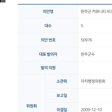
의안명
완주군 커뮤니티 비
대수
5
의안 번호
50976
대표 발의자
완주군수
발의 의원
소관위
자치행정위원회
보고일
위원회
의결일
2009-12-10