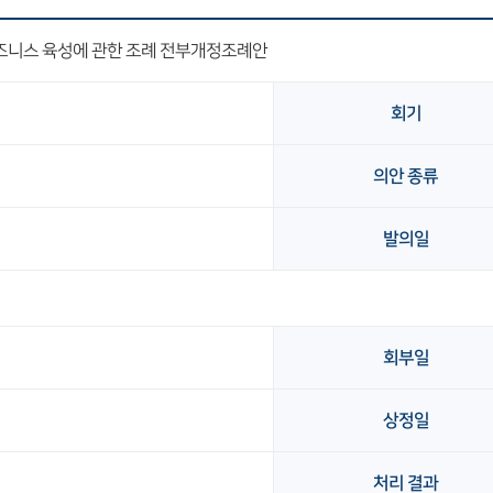
즈니스 육성에 관한 조례 전부개정조례안
회기
의안 종류
발의일
회부일
상정일
처리 결과