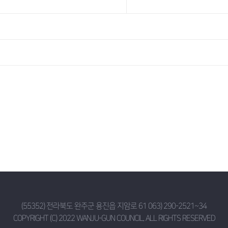
(55352) 전라북도 완주군 용진읍 지암로 61 063) 290-2521~34
COPYRIGHT (C) 2022 WANJU-GUN COUNCIL. ALL RIGHTS RESERVED