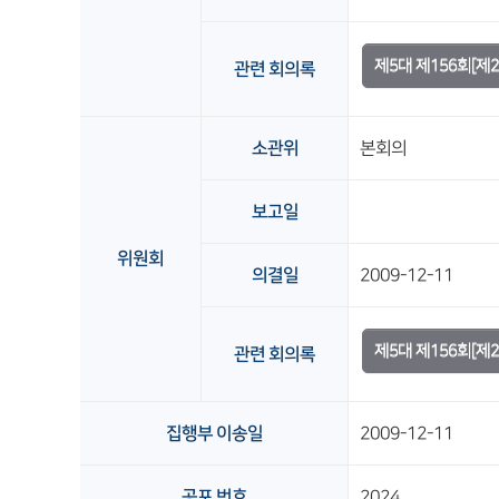
제5대 제156회[제
관련 회의록
소관위
본회의
보고일
위원회
의결일
2009-12-11
제5대 제156회[제
관련 회의록
집행부 이송일
2009-12-11
공포 번호
2024