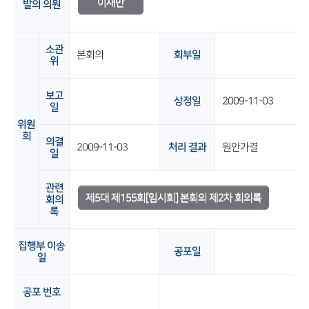
이재만
발의 의원
소관
본회의
회부일
위
보고
상정일
2009-11-03
일
위원
회
의결
2009-11-03
처리 결과
원안가결
일
관련
제5대 제155회[임시회] 본회의 제2차 회의록
회의
록
집행부 이송
공포일
일
공포 번호