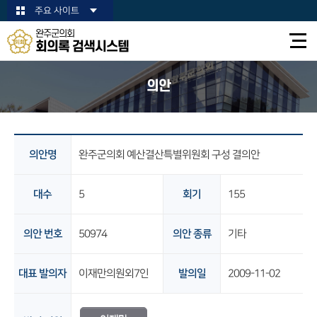
본문바로가기
주요 사이트
완주군의회
회의록 검색시스템
의안
의안명
완주군의회 예산결산특별위원회 구성 결의안
대수
5
회기
155
의안 번호
50974
의안 종류
기타
대표 발의자
이재만의원외7인
발의일
2009-11-02