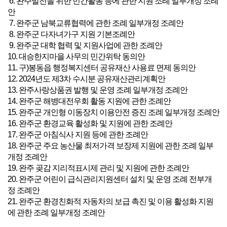
6. 완주발전을 위한 민간활동 등에 관한 지원 조례 일부개정 조례
안
7. 완주군 남북교류협력에 관한 조례 일부개정 조례안
8. 완주군 다자녀가구 지원 기본조례안
9. 완주군 대학 협력 및 지원사업에 관한 조례안
10. 대승한지마을 사무의 민간위탁 동의안
11. 구)봉동읍 행정복지센터 공유재산 사용료 면제 동의안
12. 2024년도 제3차 수시분 공유재산관리계획안
13. 완주사랑상품권 발행 및 운영 조례 일부개정 조례안
14. 완주군 해병대전우회 활동 지원에 관한 조례안
15. 완주군 개인형 이동장치 이용안전 증진 조례 일부개정 조례안
16. 완주군 환경교육 활성화 및 지원에 관한 조례안
17. 완주군 아침식사 지원 등에 관한 조례안
18. 완주군 주요 농산물 최저가격 보장제 지원에 관한 조례 일부
개정 조례안
19. 완주 곶감 지리적표시제 관리 및 지원에 관한 조례안
20. 완주군 어린이 급식관리지원센터 설치 및 운영 조례 전부개
정 조례안
21. 완주군 환경친화적 자동차의 보급 촉진 및 이용 활성화 지원
에 관한 조례 일부개정 조례안
22. 완주군 버스정류소 설치 및 관리 조례안